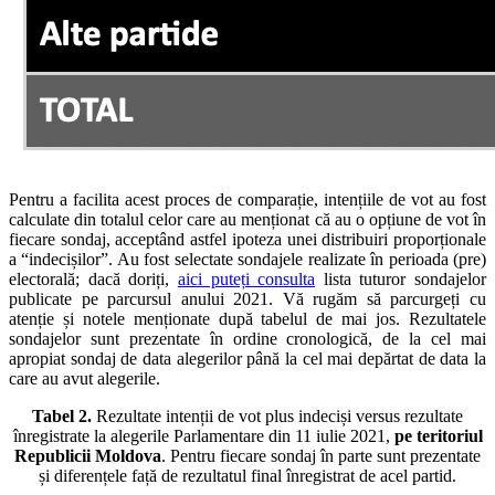
Pentru a facilita acest proces de comparație, intențiile de vot au fost
calculate din totalul celor care au menționat că au o opțiune de vot în
fiecare sondaj, acceptând astfel ipoteza unei distribuiri proporționale
a “indecișilor”. Au fost selectate sondajele realizate în perioada (pre)
electorală; dacă doriți,
aici puteți consulta
lista tuturor sondajelor
publicate pe parcursul anului 2021. Vă rugăm să parcurgeți cu
atenție și notele menționate după tabelul de mai jos. Rezultatele
sondajelor sunt prezentate în ordine cronologică, de la cel mai
apropiat sondaj de data alegerilor până la cel mai depărtat de data la
care au avut alegerile.
Tabel 2.
Rezultate intenții de vot plus indeciși versus rezultate
înregistrate la alegerile Parlamentare din 11 iulie 2021,
pe teritoriul
Republicii Moldova
. Pentru fiecare sondaj în parte sunt prezentate
și diferențele față de rezultatul final înregistrat de acel partid.