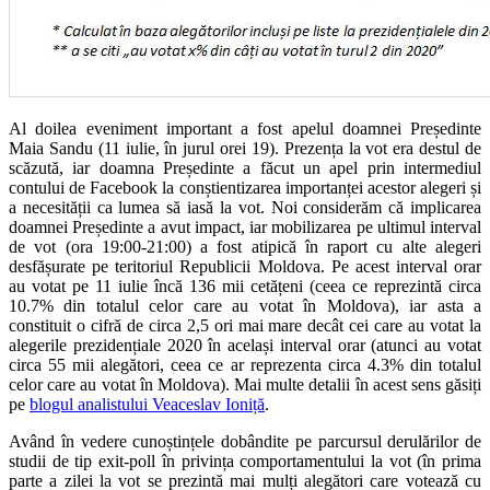
Al doilea eveniment important a fost apelul doamnei Președinte
Maia Sandu (11 iulie, în jurul orei 19). Prezența la vot era destul de
scăzută, iar doamna Președinte a făcut un apel prin intermediul
contului de Facebook la conștientizarea importanței acestor alegeri și
a necesității ca lumea să iasă la vot. Noi considerăm că implicarea
doamnei Președinte a avut impact, iar mobilizarea pe ultimul interval
de vot (ora 19:00-21:00) a fost atipică în raport cu alte alegeri
desfășurate pe teritoriul Republicii Moldova. Pe acest interval orar
au votat pe 11 iulie încă 136 mii cetățeni (ceea ce reprezintă circa
10.7% din totalul celor care au votat în Moldova), iar asta a
constituit o cifră de circa 2,5 ori mai mare decât cei care au votat la
alegerile prezidențiale 2020 în același interval orar (atunci au votat
circa 55 mii alegători, ceea ce ar reprezenta circa 4.3% din totalul
celor care au votat în Moldova). Mai multe detalii în acest sens găsiți
pe
blogul analistului Veaceslav Ioniță
.
Având în vedere cunoștințele dobândite pe parcursul derulărilor de
studii de tip exit-poll în privința comportamentului la vot (în prima
parte a zilei la vot se prezintă mai mulți alegători care votează cu