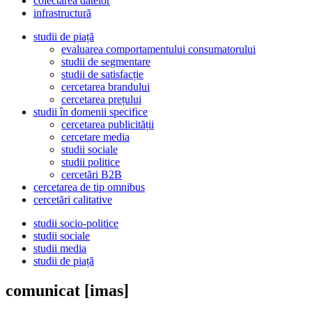
colectarea datelor
infrastructură
studii de piață
evaluarea comportamentului consumatorului
studii de segmentare
studii de satisfacție
cercetarea brandului
cercetarea prețului
studii în domenii specifice
cercetarea publicității
cercetare media
studii sociale
studii politice
cercetări B2B
cercetarea de tip omnibus
cercetări calitative
studii socio-politice
studii sociale
studii media
studii de piață
comunicat [imas]