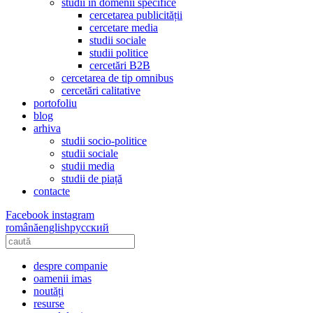
studii în domenii specifice
cercetarea publicității
cercetare media
studii sociale
studii politice
cercetări B2B
cercetarea de tip omnibus
cercetări calitative
portofoliu
blog
arhiva
studii socio-politice
studii sociale
studii media
studii de piață
contacte
Facebook
instagram
română
english
русский
despre companie
oamenii imas
noutăți
resurse