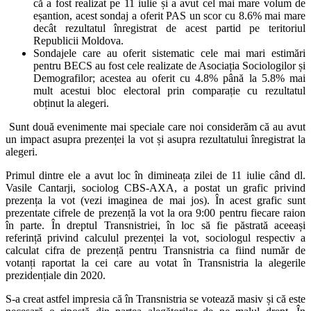
că a fost realizat pe 11 iulie și a avut cel mai mare volum de
eșantion, acest sondaj a oferit PAS un scor cu 8.6% mai mare
decât rezultatul înregistrat de acest partid pe teritoriul
Republicii Moldova.
Sondajele care au oferit sistematic cele mai mari estimări
pentru BECS au fost cele realizate de Asociația Sociologilor și
Demografilor; acestea au oferit cu 4.8% până la 5.8% mai
mult acestui bloc electoral prin comparație cu rezultatul
obținut la alegeri.
Sunt două evenimente mai speciale care noi considerăm că au avut
un impact asupra prezenței la vot și asupra rezultatului înregistrat la
alegeri.
Primul dintre ele a avut loc în dimineața zilei de 11 iulie când dl.
Vasile Cantarji, sociolog CBS-AXA, a postat un grafic privind
prezența la vot (vezi imaginea de mai jos). În acest grafic sunt
prezentate cifrele de prezență la vot la ora 9:00 pentru fiecare raion
în parte. În dreptul Transnistriei, în loc să fie păstrată aceeași
referință privind calculul prezenței la vot, sociologul respectiv a
calculat cifra de prezență pentru Transnistria ca fiind număr de
votanți raportat la cei care au votat în Transnistria la alegerile
prezidențiale din 2020.
S-a creat astfel impresia că în Transnistria se votează masiv și că este