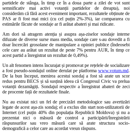
partidele de stânga, în timp ce în a doua parte a zilei de vot sunt
semnificativ mai activi votanții partidelor de dreapta), noi
considerăm că fără acest eveniment important, rezultatele obținute de
PAS ar fi fost mai mici (cu cel puțin 2%-3%), iar compararea cu
estimările făcute de sondaje ar fi arătat abateri și mai ridicate.
Am dori să atragem atenția și asupra așa-ziselor sondaje interne
difuzate de diverse surse mass media, sondaje care s-au dovedit a fi
doar încercări grosolane de manipulare a opiniei publice (îndeosebi
cele care au arătat un rezultat de peste 7% pentru AUR, în timp ce
acest partid a înregistrat un rezultat de 0,49%).
Un alt fenomen intens încurajat și promovat pe rețelele de socializare
a fost pseudo-sondajul online derulat pe platforma
www.votum.md
.
De la bun început, menirea acestui sondaj a fost să arate un scor
redus pentru BECS și să susțină ideea că Congresul Civic va prelua
votanții dezamăgiți. Sondajul respectiv a înregistrat abateri de zeci
de procente față de rezultatele finale.
Nu au existat nici un fel de precizări metodologice sau avertizări
legate de acest așa-zis sondaj; el a exclus din start non-utilizatorii de
Internet (cel puțin 40% din populația Republicii Moldova) și nu a
prezentat nici o măsură de control a participării/înregistrării
răspunsurilor sau vreo măsură care să arate structura socio-
demografică a celor care au acordat vreun răspuns.