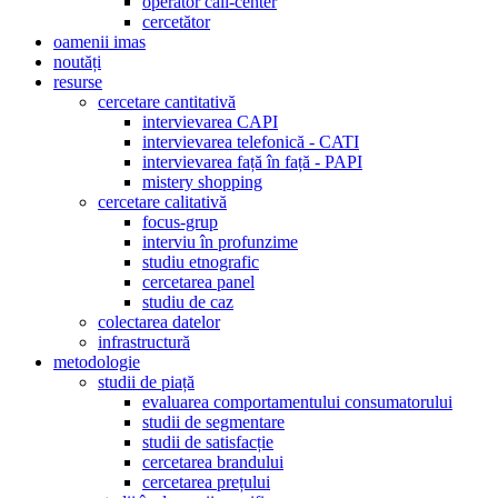
operator call-center
cercetător
oamenii imas
noutăți
resurse
cercetare cantitativă
intervievarea CAPI
intervievarea telefonică - CATI
intervievarea față în față - PAPI
mistery shopping
cercetare calitativă
focus-grup
interviu în profunzime
studiu etnografic
cercetarea panel
studiu de caz
colectarea datelor
infrastructură
metodologie
studii de piață
evaluarea comportamentului consumatorului
studii de segmentare
studii de satisfacție
cercetarea brandului
cercetarea prețului