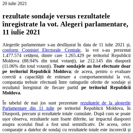
20 iulie 2021
rezultate sondaje versus rezultatele
înregistrate la vot. Alegeri parlamentare,
11 iulie 2021
Alegerile parlamentare s-au desfășurat în data de 11 iulie 2021 și,
conform Comisiei Electorale Centrale
, la vot s-au prezentat
1.477.574 cetățeni, dintre care 1.265.429 pe teritoriul Republicii
Moldova (88.94% din total votanți), iar 212.145 din diasporă
(11.06% din total votanți).
Toate sondajele au fost efectuate doar
pe teritoriul Republicii Moldova
; de aceea, pentru o evaluare
corectă a capacității de estimare a comportamentului la vot,
comparația trebuie efectuată între ratingurile oferite de sondaje și
rezultatul înregistrat de fiecare partid
pe teritoriul Republicii
Moldova
.
În tabelul de mai jos sunt prezentate
rezultatele de la alegerile
Parlamentare din 11 iulie
pe teritoriul Republicii Moldova, în
Diasporă, precum și rezultatele totale cumulate. După cum se poate
ușor observa, rezultatele sunt foarte diferite, iar impactul diasporei
asupra scorului final a fost unul semnificativ. De aceea, orice
comparație a datelor de sondaj cu rezultatele totale este incorectă și