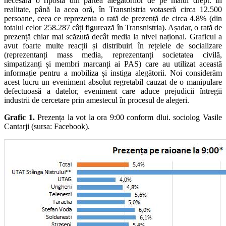
necesară o ripostă din partea alegătorilor de pe malul drept. În
realitate, până la acea oră, în Transnistria votaseră circa 12.500
persoane, ceea ce reprezenta o rată de prezență de circa 4.8% (din
totalul celor 258.287 câți figurează în Transnistria). Așadar, o rată de
prezență chiar mai scăzută decât media la nivel național. Graficul a
avut foarte multe reacții și distribuiri în rețelele de socializare
(reprezentanți mass media, reprezentanți societatea civilă,
simpatizanți și membri marcanți ai PAS) care au utilizat această
informație pentru a mobiliza și instiga alegătorii. Noi considerăm
acest lucru un eveniment absolut regretabil cauzat de o manipulare
defectuoasă a datelor, eveniment care aduce prejudicii întregii
industrii de cercetare prin amestecul în procesul de alegeri.
Grafic 1.
Prezența la vot la ora 9:00 conform dlui. sociolog Vasile
Cantarji (sursa: Facebook).