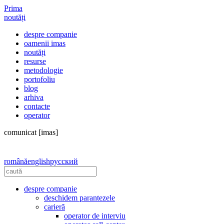
Prima
noutăți
despre companie
oamenii imas
noutăți
resurse
metodologie
portofoliu
blog
arhiva
contacte
operator
comunicat [imas]
română
english
русский
despre companie
deschidem parantezele
carieră
operator de interviu