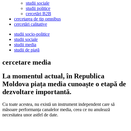
studii sociale
studii politice
cercetări B2B
cercetarea de tip omnibus
cercetări calitative
studii socio-politice
studii sociale
studii media
studii de piață
cercetare media
La momentul actual, în Republica
Moldova piața media cunoaște o etapă de
dezvoltare importantă.
Cu toate acestea, nu există un instrument independent care să
măsoare performanța canalelor media, ceea ce nu anulează
necesitatea unor astfel de date.