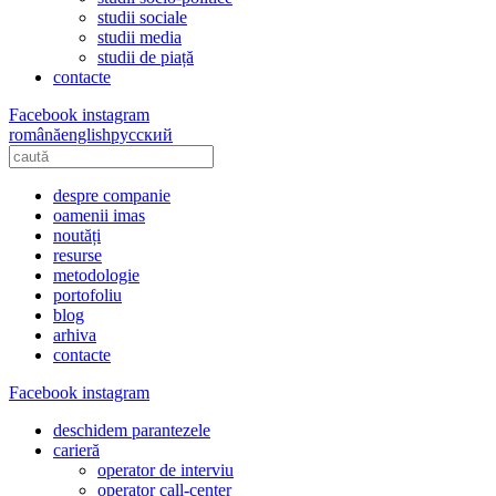
studii sociale
studii media
studii de piață
contacte
Facebook
instagram
română
english
русский
despre companie
oamenii imas
noutăți
resurse
metodologie
portofoliu
blog
arhiva
contacte
Facebook
instagram
deschidem parantezele
carieră
operator de interviu
operator call-center