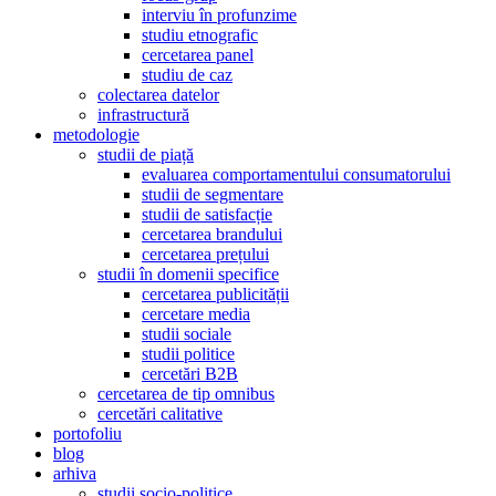
interviu în profunzime
studiu etnografic
cercetarea panel
studiu de caz
colectarea datelor
infrastructură
metodologie
studii de piață
evaluarea comportamentului consumatorului
studii de segmentare
studii de satisfacție
cercetarea brandului
cercetarea prețului
studii în domenii specifice
cercetarea publicității
cercetare media
studii sociale
studii politice
cercetări B2B
cercetarea de tip omnibus
cercetări calitative
portofoliu
blog
arhiva
studii socio-politice