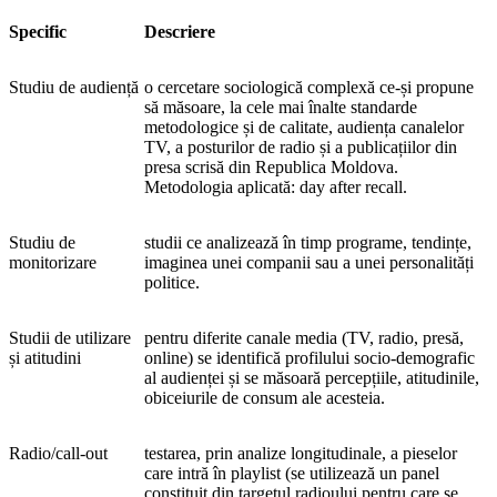
Specific
Descriere
Studiu de audiență
o cercetare sociologică complexă ce-și propune
să măsoare, la cele mai înalte standarde
metodologice și de calitate, audiența canalelor
TV, a posturilor de radio și a publicațiilor din
presa scrisă din Republica Moldova.
Metodologia aplicată: day after recall.
Studiu de
studii ce analizează în timp programe, tendințe,
monitorizare
imaginea unei companii sau a unei personalități
politice.
Studii de utilizare
pentru diferite canale media (TV, radio, presă,
și atitudini
online) se identifică profilului socio-demografic
al audienței și se măsoară percepțiile, atitudinile,
obiceiurile de consum ale acesteia.
Radio/call-out
testarea, prin analize longitudinale, a pieselor
care intră în playlist (se utilizează un panel
constituit din targetul radioului pentru care se