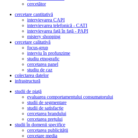
cercetător
cercetare cantitativă
intervievarea CAPI
intervievarea telefonică - CATI
intervievarea față în față - PAPI
mistery shopping
cercetare calitativă
focus-grup
interviu în profunzime
studiu etnografic
cercetarea panel
studiu de caz
colectarea datelor
infrastructură
studii de piață
evaluarea comportamentului consumatorului
studii de segmentare
studii de satisfacție
cercetarea brandului
cercetarea prețului
studii în domenii specifice
cercetarea publicității
cercetare media