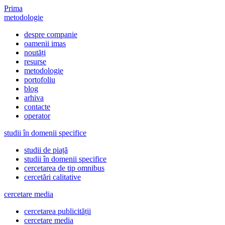
Prima
metodologie
despre companie
oamenii imas
noutăți
resurse
metodologie
portofoliu
blog
arhiva
contacte
operator
studii în domenii specifice
studii de piață
studii în domenii specifice
cercetarea de tip omnibus
cercetări calitative
cercetare media
cercetarea publicității
cercetare media