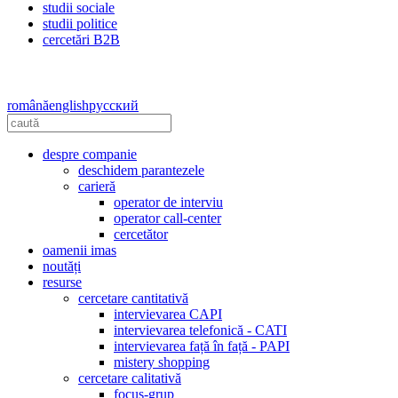
studii sociale
studii politice
cercetări B2B
română
english
русский
despre companie
deschidem parantezele
carieră
operator de interviu
operator call-center
cercetător
oamenii imas
noutăți
resurse
cercetare cantitativă
intervievarea CAPI
intervievarea telefonică - CATI
intervievarea față în față - PAPI
mistery shopping
cercetare calitativă
focus-grup