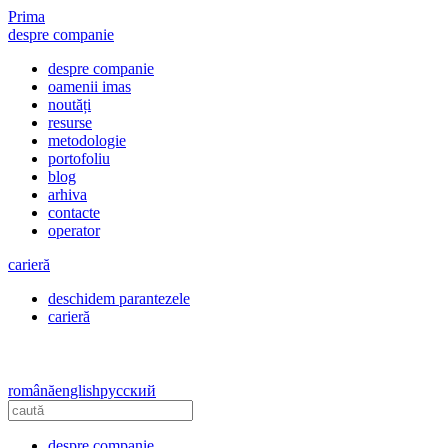
Prima
despre companie
despre companie
oamenii imas
noutăți
resurse
metodologie
portofoliu
blog
arhiva
contacte
operator
carieră
deschidem parantezele
carieră
română
english
русский
despre companie