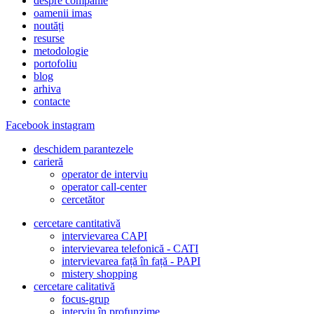
despre companie
oamenii imas
noutăți
resurse
metodologie
portofoliu
blog
arhiva
contacte
Facebook
instagram
deschidem parantezele
carieră
operator de interviu
operator call-center
cercetător
cercetare cantitativă
intervievarea CAPI
intervievarea telefonică - CATI
intervievarea față în față - PAPI
mistery shopping
cercetare calitativă
focus-grup
interviu în profunzime