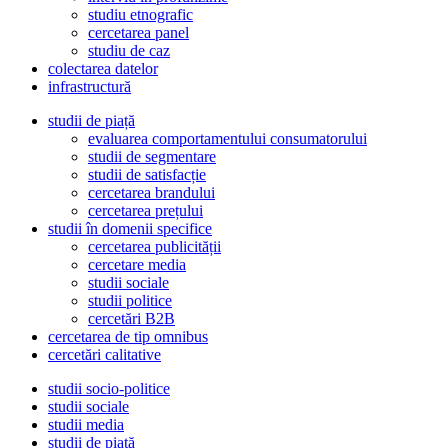
studiu etnografic
cercetarea panel
studiu de caz
colectarea datelor
infrastructură
studii de piață
evaluarea comportamentului consumatorului
studii de segmentare
studii de satisfacție
cercetarea brandului
cercetarea prețului
studii în domenii specifice
cercetarea publicității
cercetare media
studii sociale
studii politice
cercetări B2B
cercetarea de tip omnibus
cercetări calitative
studii socio-politice
studii sociale
studii media
studii de piață