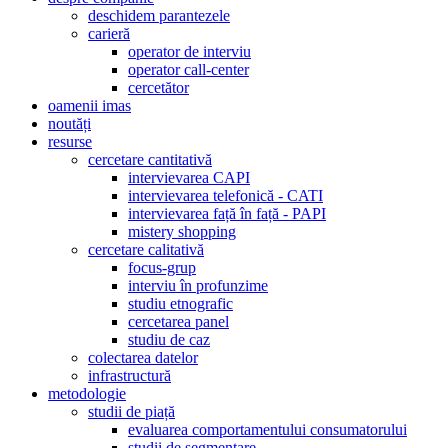
deschidem parantezele
carieră
operator de interviu
operator call-center
cercetător
oamenii imas
noutăți
resurse
cercetare cantitativă
intervievarea CAPI
intervievarea telefonică - CATI
intervievarea față în față - PAPI
mistery shopping
cercetare calitativă
focus-grup
interviu în profunzime
studiu etnografic
cercetarea panel
studiu de caz
colectarea datelor
infrastructură
metodologie
studii de piață
evaluarea comportamentului consumatorului
studii de segmentare