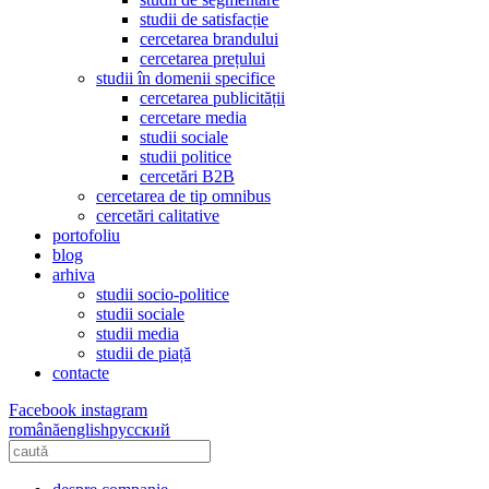
studii de satisfacție
cercetarea brandului
cercetarea prețului
studii în domenii specifice
cercetarea publicității
cercetare media
studii sociale
studii politice
cercetări B2B
cercetarea de tip omnibus
cercetări calitative
portofoliu
blog
arhiva
studii socio-politice
studii sociale
studii media
studii de piață
contacte
Facebook
instagram
română
english
русский