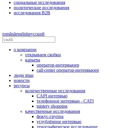
социальные исследования
политические исследования
исследования B2B
română
english
русский
o компании
открываем скобки
карьера
oператор-интервьюер
сall-сenter оператор-интервьюер
люди imas
новости
ресурсы
количественные исследования
CAPI интервью
телефонное интервью - CATI
mistery shopping
качественные исследования
фокус-группа
углублённое интервью
этнографическое исследование