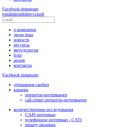
Facebook
instagram
română
english
русский
o компании
люди imas
новости
ресурсы
методология
блог
архив
контакты
Facebook
instagram
открываем скобки
карьера
oператор-интервьюер
сall-сenter оператор-интервьюер
количественные исследования
CAPI интервью
телефонное интервью - CATI
mistery shopping